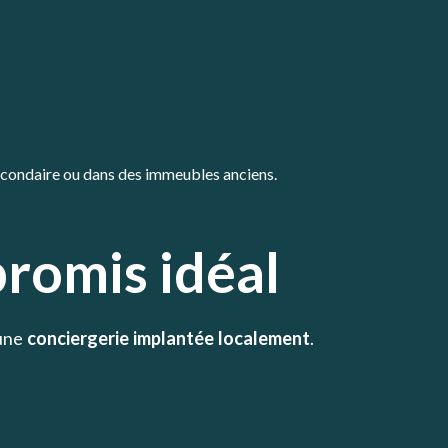
econdaire ou dans des immeubles anciens.
promis idéal
 une
conciergerie implantée localement
.