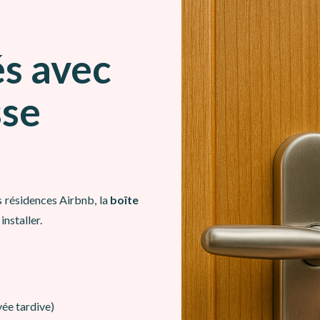
és avec
sse
es résidences Airbnb, la
boîte
nstaller.
vée tardive)